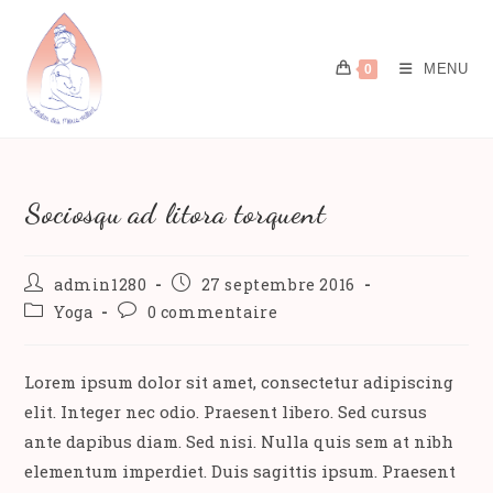
Skip
to
content
MENU
0
Sociosqu ad litora torquent
Auteur/autrice
Publication
admin1280
27 septembre 2016
de
publiée :
Post
Commentaires
Yoga
0 commentaire
la
category:
de
publication :
la
publication :
Lorem ipsum dolor sit amet, consectetur adipiscing
elit. Integer nec odio. Praesent libero. Sed cursus
ante dapibus diam. Sed nisi. Nulla quis sem at nibh
elementum imperdiet. Duis sagittis ipsum. Praesent