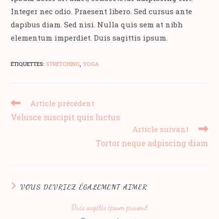
Integer nec odio. Praesent libero. Sed cursus ante
dapibus diam. Sed nisi. Nulla quis sem at nibh
elementum imperdiet. Duis sagittis ipsum.
ÉTIQUETTES
:
STRETCHING
,
YOGA
Read
Article précédent
more
Velusce suscipit quis luctus
articles
Article suivant
Tortor neque adpiscing diam
VOUS DEVRIEZ ÉGALEMENT AIMER
Duis sagitis ipsum prasent