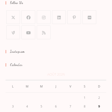
Follow Us
Instagram
Calendar
AOÛT 2026
L
M
M
J
V
S
D
1
2
3
4
5
6
7
8
9