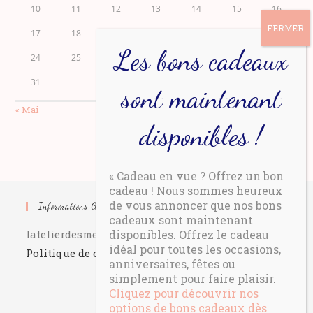
10
11
12
13
14
15
16
17
18
19
20
21
22
23
24
25
26
27
28
29
30
31
« Mai
« Cadeau en vue ? Offrez un bon
cadeau ! Nous sommes heureux
de vous annoncer que nos bons
Informations Générales
cadeaux sont maintenant
disponibles. Offrez le cadeau
latelierdesmeresveillent.fr
idéal pour toutes les occasions,
Politique de confidentialité
anniversaires, fêtes ou
simplement pour faire plaisir.
Cliquez pour découvrir nos
options de bons cadeaux dès